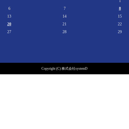
1
6
7
8
13
14
15
20
21
22
27
28
29
Copyright (C) 株式会社systemD