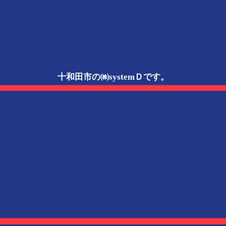
十和田市の㈱systemＤです。