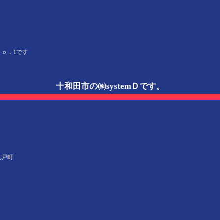
ｏ．1です
十和田市の㈱systemＤです。
七戸町