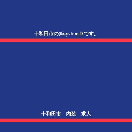
十和田市の㈱systemＤです。
十和田市 内装 求人